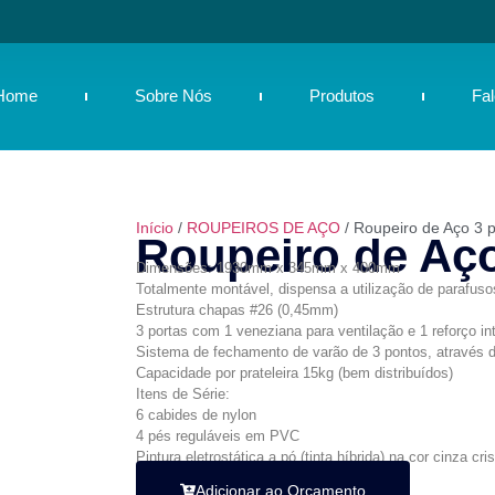
Home
Sobre Nós
Produtos
Fa
Início
/
ROUPEIROS DE AÇO
/ Roupeiro de Aço 3 
Roupeiro de Aço
Dimensões: 1930mm x 345mm x 400mm
Totalmente montável, dispensa a utilização de parafuso
Estrutura chapas #26 (0,45mm)
3 portas com 1 veneziana para ventilação e 1 reforço int
Sistema de fechamento de varão de 3 pontos, através d
Capacidade por prateleira 15kg (bem distribuídos)
Itens de Série:
6 cabides de nylon
4 pés reguláveis em PVC
Pintura eletrostática a pó (tinta híbrida) na cor cinza cris
Adicionar ao Orçamento