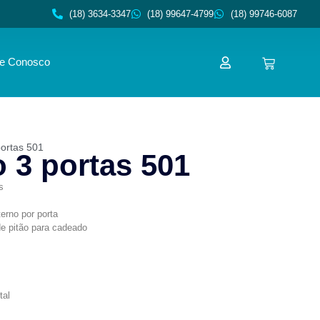
(18) 3634-3347
(18) 99647-4799
(18) 99746-6087
le Conosco
portas 501
 3 portas 501
s
erno por porta
e pitão para cadeado
tal