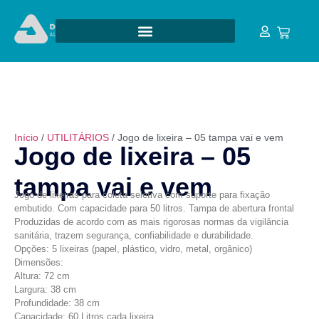
Início
/
UTILITÁRIOS
/ Jogo de lixeira – 05 tampa vai e vem
Jogo de lixeira – 05
tampa vai e vem
Jogo de lixeiras para coleta seletiva com suporte para fixação
embutido. Com capacidade para 50 litros. Tampa de abertura frontal
Produzidas de acordo com as mais rigorosas normas da vigilância
sanitária, trazem segurança, confiabilidade e durabilidade.
Opções: 5 lixeiras (papel, plástico, vidro, metal, orgânico)
Dimensões:
Altura: 72 cm
Largura: 38 cm
Profundidade: 38 cm
Capacidade: 60 Litros cada lixeira.