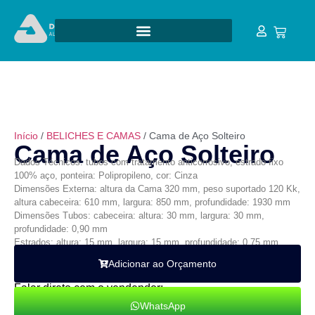
Início
/
BELICHES E CAMAS
/ Cama de Aço Solteiro
Cama de Aço Solteiro
Dados Técnicos: tubos com tratamento anticorrosivo, estrado fixo
100% aço, ponteira: Polipropileno, cor: Cinza
Dimensões Externa: altura da Cama 320 mm, peso suportado 120 Kk,
altura cabeceira: 610 mm, largura: 850 mm, profundidade: 1930 mm
Dimensões Tubos: cabeceira: altura: 30 mm, largura: 30 mm,
profundidade: 0,90 mm
Estrados: altura: 15 mm, largura: 15 mm, profundidade: 0,75 mm
Adicionar ao Orçamento
Falar direto com o vendendor:
WhatsApp