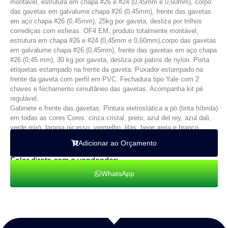
montável, estrutura em chapa #26 e #24 (0,45mm e 0,60mm), corpo
das gavetas em galvalume chapa #26 (0,45mm), frente das gavetas
em aço chapa #26 (0,45mm), 25kg por gaveta, desliza por trilhos
corrediças com esferas. OF4 EM, produto totalmente montável,
estrutura em chapa #26 e #24 (0,45mm e 0,60mm),corpo das gavetas
em galvalume chapa #26 (0,45mm), frente das gavetas em aço chapa
#26 (0,45 mm), 30 kg por gaveta, desliza por patins de nylon. Porta
etiquetas estampado na frente da gaveta. Puxador estampado na
frente da gaveta com perfil em PVC. Fechadura tipo Yale com 2
chaves e fechamento simultâneo das gavetas. Acompanha kit pé
regulável.
Gabinete e frente das gavetas: Pintura eletrostática a pó (tinta híbrida)
em todas as cores Cores: cinza cristal, preto, azul del rey, azul dali,
verde miró, laranja picasso, vermelho, lilás, bege areia e branco.
Adicionar ao Orçamento
Falar direto com o vendendor:
WhatsApp