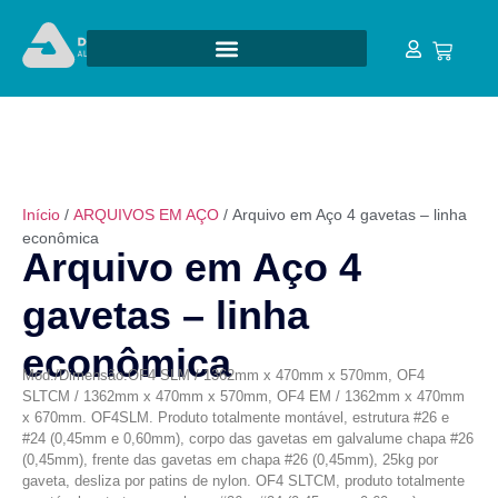
Início
/
ARQUIVOS EM AÇO
/ Arquivo em Aço 4 gavetas – linha
econômica
Arquivo em Aço 4
gavetas – linha
econômica
Mod./Dimensão:OF4 SLM / 1362mm x 470mm x 570mm, OF4
SLTCM / 1362mm x 470mm x 570mm, OF4 EM / 1362mm x 470mm
x 670mm. OF4SLM. Produto totalmente montável, estrutura #26 e
#24 (0,45mm e 0,60mm), corpo das gavetas em galvalume chapa #26
(0,45mm), frente das gavetas em chapa #26 (0,45mm), 25kg por
gaveta, desliza por patins de nylon. OF4 SLTCM, produto totalmente